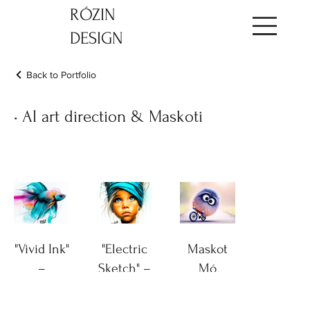
​RÓZIN
DESIGN
Back to Portfolio
• AI art direction & Maskoti
"Vivid Ink"
"Electric
Maskot
–
Sketch" –
Mó
Autorský
Autorský
AI Styl
AI Styl